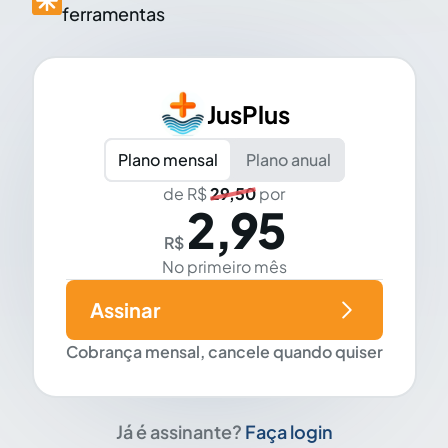
ferramentas
JusPlus
Plano mensal
Plano anual
de R$
29,50
por
2,95
R$
No primeiro mês
Assinar
Cobrança mensal, cancele quando quiser
Já é assinante?
Faça login