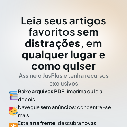
Leia seus artigos
favoritos
sem
distrações
, em
qualquer lugar
e
como quiser
Assine o JusPlus e tenha recursos
exclusivos
Baixe
arquivos PDF
: imprima ou leia
depois
Navegue
sem anúncios
: concentre-se
mais
Esteja
na frente
: descubra novas