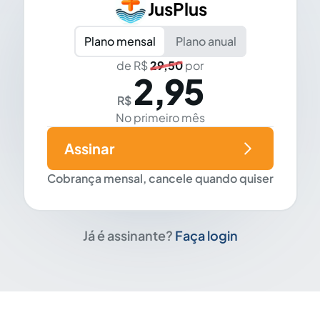
JusPlus
Plano mensal
Plano anual
de R$
29,50
por
2,95
R$
No primeiro mês
Assinar
Cobrança mensal, cancele quando quiser
Já é assinante?
Faça login