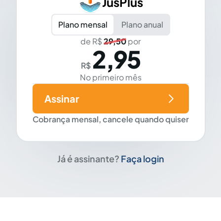
JusPlus
Plano mensal
Plano anual
de R$
29,50
por
2,95
R$
No primeiro mês
Assinar
Cobrança mensal, cancele quando quiser
Já é assinante?
Faça login