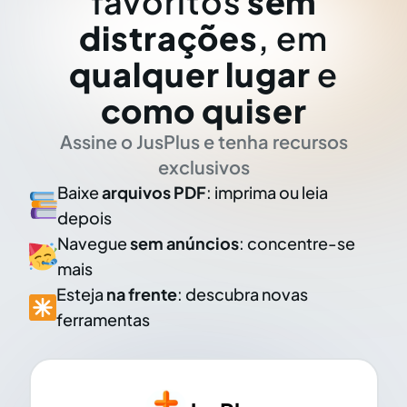
favoritos
sem
distrações
, em
qualquer lugar
e
como quiser
Assine o JusPlus e tenha recursos
exclusivos
Baixe
arquivos PDF
: imprima ou leia
depois
Navegue
sem anúncios
: concentre-se
mais
Esteja
na frente
: descubra novas
ferramentas