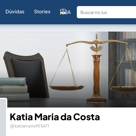
Dúvidas
Stories
IA
Fale com a
Katia Maria da Costa
katiamaria955671