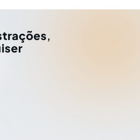
strações
,
iser