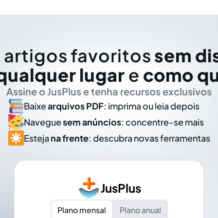
 artigos favoritos
sem di
qualquer lugar
e
como qu
Assine o JusPlus e tenha recursos exclusivos
Baixe
arquivos PDF
: imprima ou leia depois
Navegue
sem anúncios
: concentre-se mais
Esteja
na frente
: descubra novas ferramentas
JusPlus
Plano mensal
Plano anual