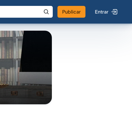
Publicar
Entrar
 IA
Buscar no Jus