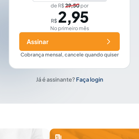
de R$
29,50
por
2,95
R$
No primeiro mês
Assinar
Cobrança mensal, cancele quando quiser
Já é assinante?
Faça login