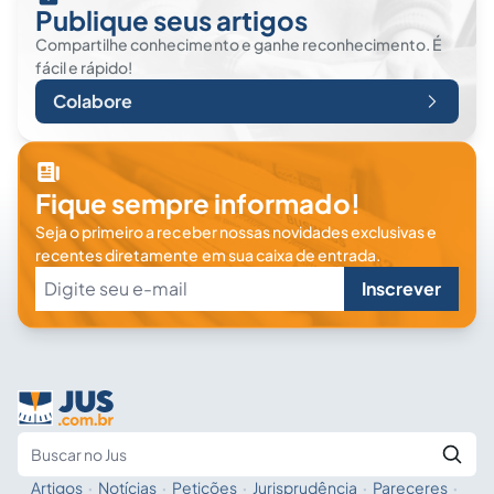
Publique seus artigos
Compartilhe conhecimento e ganhe reconhecimento. É
fácil e rápido!
Colabore
Fique sempre informado!
Seja o primeiro a receber nossas novidades exclusivas e
recentes diretamente em sua caixa de entrada.
Inscrever
Artigos
·
Notícias
·
Petições
·
Jurisprudência
·
Pareceres
·