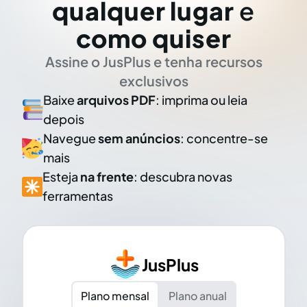
qualquer lugar
e
como quiser
Assine o JusPlus e tenha recursos
exclusivos
Baixe
arquivos PDF
: imprima ou leia
depois
Navegue
sem anúncios
: concentre-se
mais
Esteja
na frente
: descubra novas
ferramentas
JusPlus
Plano mensal
Plano anual