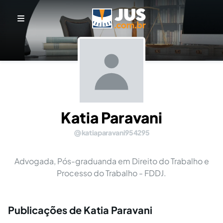
Katia Paravani
katiaparavani954295
Advogada, Pós-graduanda em Direito do Trabalho e
Processo do Trabalho - FDDJ.
Publicações de Katia Paravani