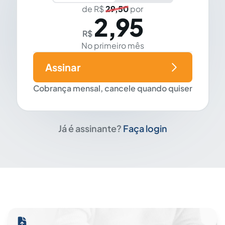
de R$
29,50
por
2,95
R$
No primeiro mês
Assinar
Cobrança mensal, cancele quando quiser
Já é assinante?
Faça login