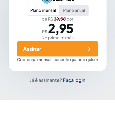
Plano mensal
Plano anual
de R$
29,50
por
2,95
R$
No primeiro mês
Assinar
Cobrança mensal, cancele quando quiser
Já é assinante?
Faça login