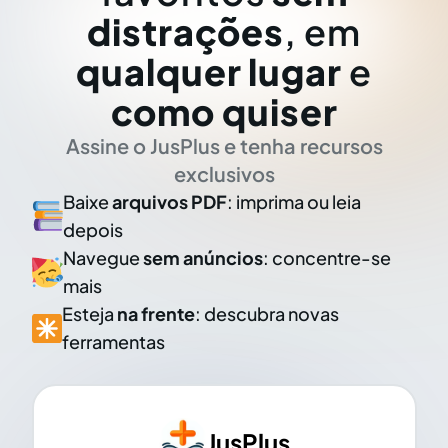
distrações
, em
qualquer lugar
e
como quiser
Assine o JusPlus e tenha recursos
exclusivos
Baixe
arquivos PDF
: imprima ou leia
depois
Navegue
sem anúncios
: concentre-se
mais
Esteja
na frente
: descubra novas
ferramentas
JusPlus