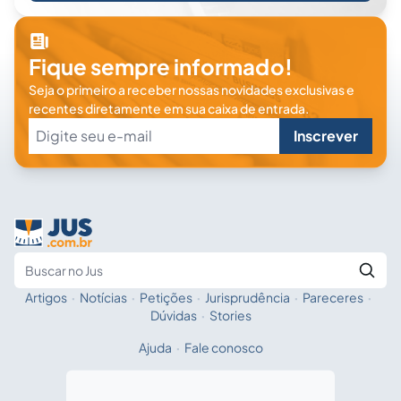
Fique sempre informado!
Seja o primeiro a receber nossas novidades exclusivas e
recentes diretamente em sua caixa de entrada.
Inscrever
Artigos
·
Notícias
·
Petições
·
Jurisprudência
·
Pareceres
·
Fale com a IA
Buscar no Jus
Dúvidas
·
Stories
Ajuda
·
Fale conosco