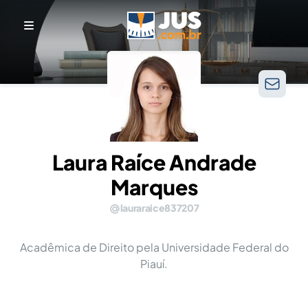
Laura Raíce Andrade
Marques
lauraraice837207
Acadêmica de Direito pela Universidade Federal do
Piauí.