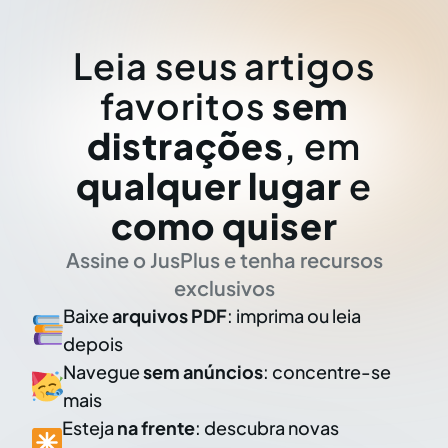
Leia seus artigos
favoritos
sem
distrações
, em
qualquer lugar
e
como quiser
Assine o JusPlus e tenha recursos
exclusivos
Baixe
arquivos PDF
: imprima ou leia
depois
Navegue
sem anúncios
: concentre-se
mais
Esteja
na frente
: descubra novas