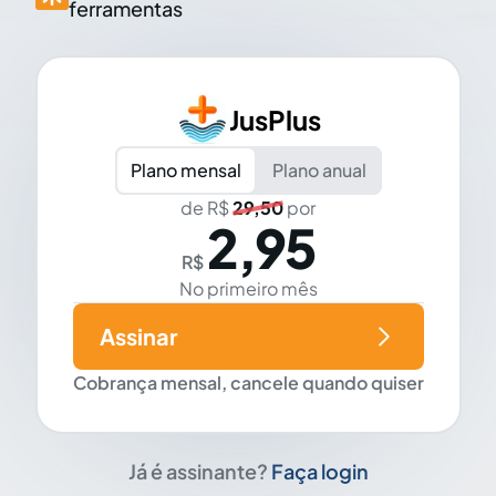
ferramentas
JusPlus
Plano mensal
Plano anual
de R$
29,50
por
2,95
R$
No primeiro mês
Assinar
Cobrança mensal, cancele quando quiser
Já é assinante?
Faça login