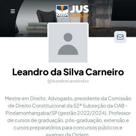
Leandro da Silva Carneiro
leandrocarneirolsc
Mestre em Direito. Advogado, presidente da Comissão
de Direito Constitucional da 52ª Subseção da OAB -
Pindamonhangaba/SP (gestão 2022/2024). Professor
de cursos de graduação, pós-graduação, extensão e
cursos preparatórios para concursos públicos e
exames da Ordem.