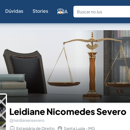
Dúvidas
Stories
IA
Fale com a
Leidiane Nicomedes Severo
leidianensevero
Estagiária de Direito
Santa Luzia - MG