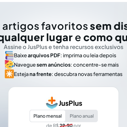
 artigos favoritos
sem di
qualquer lugar
e
como qu
Assine o JusPlus e tenha recursos exclusivos
Baixe
arquivos PDF
: imprima ou leia depois
Navegue
sem anúncios
: concentre-se mais
Esteja
na frente
: descubra novas ferramentas
JusPlus
Plano mensal
Plano anual
de R$
29,50
por