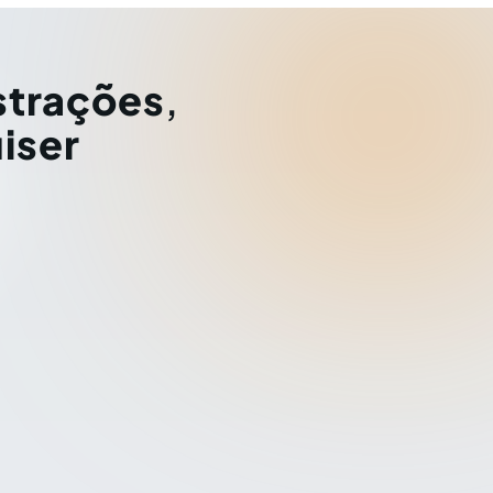
strações
,
iser