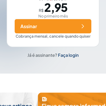
2,95
R$
No primeiro mês
Assinar
Cobrança mensal, cancele quando quiser
Já é assinante?
Faça login
seus artigos
Fique sempre informad