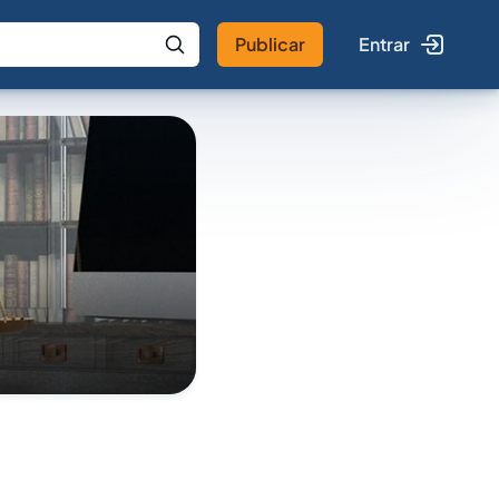
Publicar
Entrar
 IA
Buscar no Jus