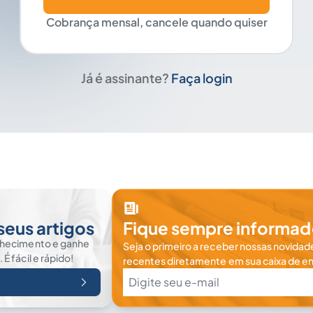
Cobrança mensal, cancele quando quiser
Já é assinante?
Faça login
seus artigos
Fique sempre informad
nhecimento e ganhe
Seja o primeiro a receber nossas novidade
 fácil e rápido!
recentes diretamente em sua caixa de en