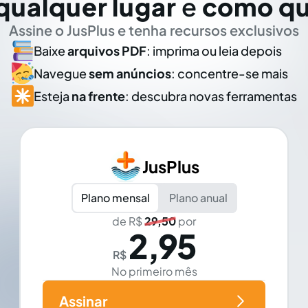
qualquer lugar
e
como qu
Assine o JusPlus e tenha recursos exclusivos
Baixe
arquivos PDF
: imprima ou leia depois
Navegue
sem anúncios
: concentre-se mais
Esteja
na frente
: descubra novas ferramentas
JusPlus
Plano mensal
Plano anual
de R$
29,50
por
2,95
R$
No primeiro mês
Assinar