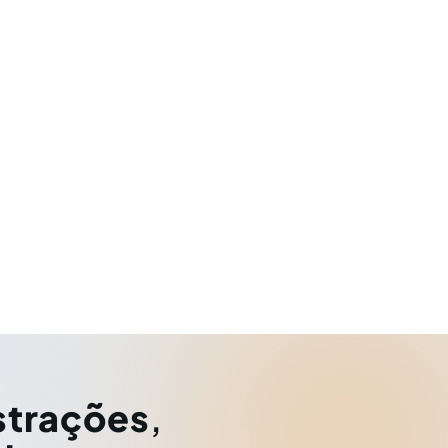
strações
,