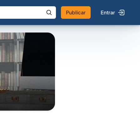
Publicar
Entrar
 IA
Buscar no Jus