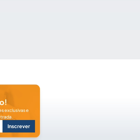
o!
s exclusivas e
trada.
Inscrever