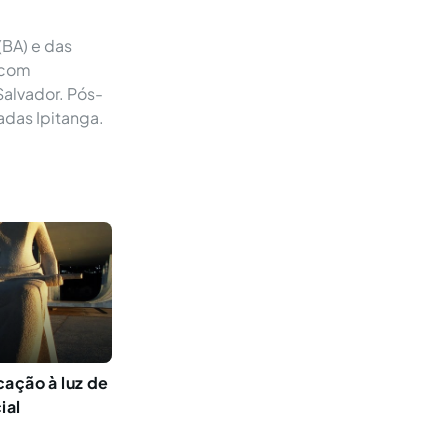
(BA) e das
 com
Salvador. Pós-
adas Ipitanga.
cação à luz de
ial