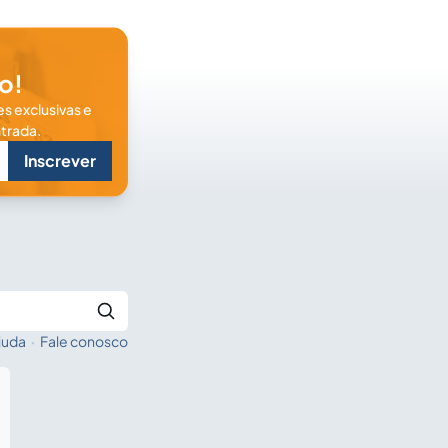
o!
s exclusivas e
trada.
Inscrever
juda
·
Fale conosco
Buscar no Jus