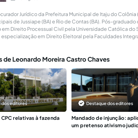
urador Jurídico da Prefeitura Municipal de Itaju do Colônia 
pais de Jussiape (BA) e Rio de Contas (BA). Pós-graduado
 em Direito Processual Civil pela Universidade Católica do 
specialização em Direito Eleitoral pela Faculdades Integr
s de Leonardo Moreira Castro Chaves
 dos editores
Destaque dos editores
 CPC relativas à fazenda
Mandado de injunção: apli
um pretenso ativismo judic