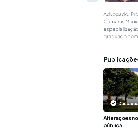
Advogado. Proc
Câmaras Munici
especialização
graduado com e
Publicaçõe
Destaque
Alterações no
pública