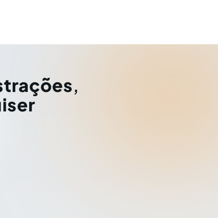
strações
,
iser