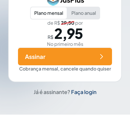
Plano mensal
Plano anual
de R$
29,50
por
2,95
R$
No primeiro mês
Assinar
Cobrança mensal, cancele quando quiser
Já é assinante?
Faça login