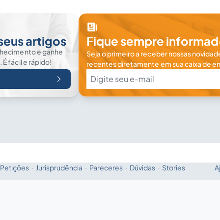
seus artigos
Fique sempre informad
nhecimento e ganhe
Seja o primeiro a receber nossas novidade
 fácil e rápido!
recentes diretamente em sua caixa de en
Petições
·
Jurisprudência
·
Pareceres
·
Dúvidas
·
Stories
A
Fale com a IA