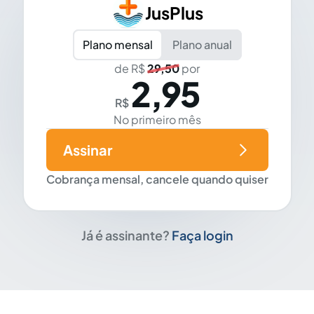
JusPlus
Plano mensal
Plano anual
de R$
29,50
por
2,95
R$
No primeiro mês
Assinar
Cobrança mensal, cancele quando quiser
Já é assinante?
Faça login