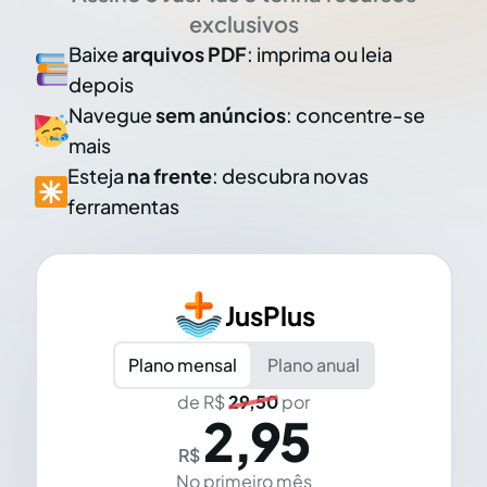
exclusivos
Baixe
arquivos PDF
: imprima ou leia
depois
Navegue
sem anúncios
: concentre-se
mais
Esteja
na frente
: descubra novas
ferramentas
JusPlus
Plano mensal
Plano anual
de R$
29,50
por
2,95
R$
No primeiro mês