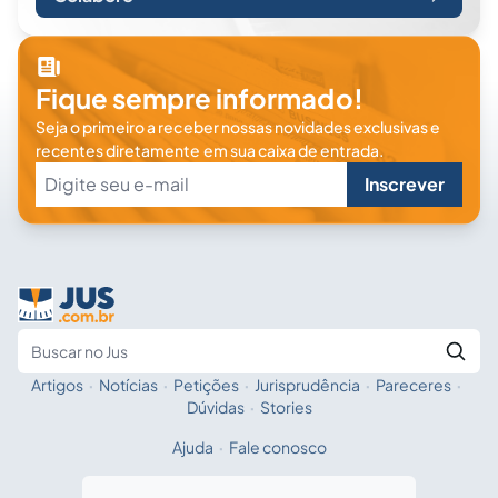
Fique sempre informado!
Seja o primeiro a receber nossas novidades exclusivas e
recentes diretamente em sua caixa de entrada.
Inscrever
Artigos
·
Notícias
·
Petições
·
Jurisprudência
·
Pareceres
·
Fale com a IA
Buscar no Jus
Dúvidas
·
Stories
Ajuda
·
Fale conosco