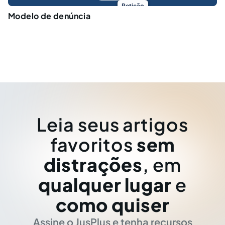
Petição
Modelo de denúncia
Leia seus artigos
favoritos
sem
distrações
, em
qualquer lugar
e
como quiser
Assine o JusPlus e tenha recursos