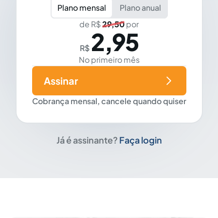
Plano mensal
Plano anual
de R$
29,50
por
2,95
R$
No primeiro mês
Assinar
Cobrança mensal, cancele quando quiser
Já é assinante?
Faça login