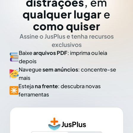
distrações
, em
qualquer lugar
e
como quiser
Assine o JusPlus e tenha recursos
exclusivos
Baixe
arquivos PDF
: imprima ou leia
depois
Navegue
sem anúncios
: concentre-se
mais
Esteja
na frente
: descubra novas
ferramentas
JusPlus