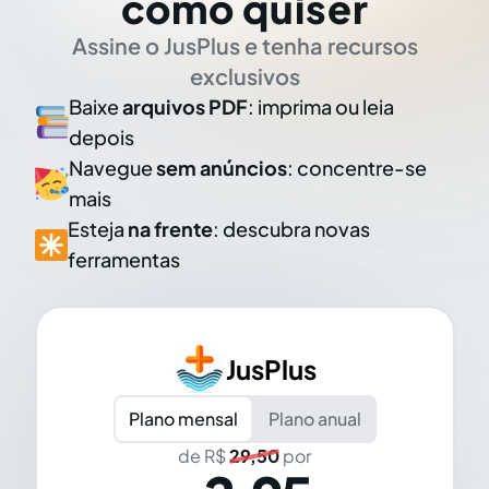
como quiser
Assine o JusPlus e tenha recursos
exclusivos
Baixe
arquivos PDF
: imprima ou leia
depois
Navegue
sem anúncios
: concentre-se
mais
Esteja
na frente
: descubra novas
ferramentas
JusPlus
Plano mensal
Plano anual
de R$
29,50
por