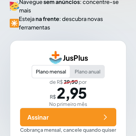
Navegue
sem anúncios
: concentre-se
mais
Esteja
na frente
: descubra novas
ferramentas
JusPlus
Plano mensal
Plano anual
de R$
29,50
por
2,95
R$
No primeiro mês
Assinar
Cobrança mensal, cancele quando quiser