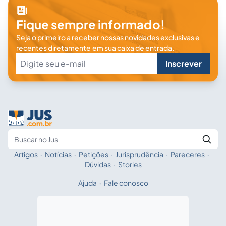
Fique sempre informado!
Seja o primeiro a receber nossas novidades exclusivas e
recentes diretamente em sua caixa de entrada.
Inscrever
Artigos
·
Notícias
·
Petições
·
Jurisprudência
·
Pareceres
·
Fale com a IA
Buscar no Jus
Dúvidas
·
Stories
Ajuda
·
Fale conosco