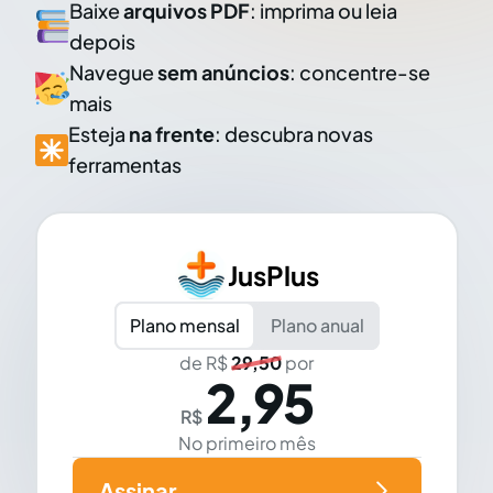
Baixe
arquivos PDF
: imprima ou leia
depois
Navegue
sem anúncios
: concentre-se
mais
Esteja
na frente
: descubra novas
ferramentas
JusPlus
Plano mensal
Plano anual
de R$
29,50
por
2,95
R$
No primeiro mês
Assinar