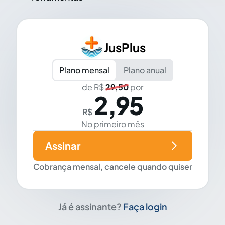
JusPlus
Plano mensal
Plano anual
de R$
29,50
por
2,95
R$
No primeiro mês
Assinar
Cobrança mensal, cancele quando quiser
Já é assinante?
Faça login