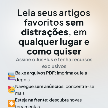
Leia seus artigos
favoritos
sem
distrações
, em
qualquer lugar
e
como quiser
Assine o JusPlus e tenha recursos
exclusivos
Baixe
arquivos PDF
: imprima ou leia
depois
Navegue
sem anúncios
: concentre-se
mais
Esteja
na frente
: descubra novas
ferramentas