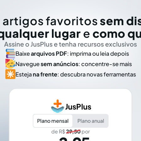
 artigos favoritos
sem di
qualquer lugar
e
como qu
Assine o JusPlus e tenha recursos exclusivos
Baixe
arquivos PDF
: imprima ou leia depois
Navegue
sem anúncios
: concentre-se mais
Esteja
na frente
: descubra novas ferramentas
JusPlus
Plano mensal
Plano anual
de R$
29,50
por