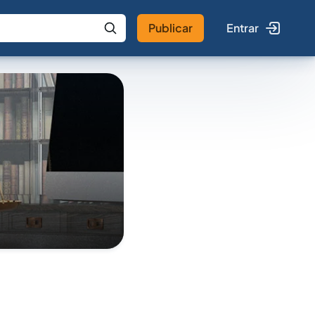
Publicar
Entrar
 IA
Buscar no Jus