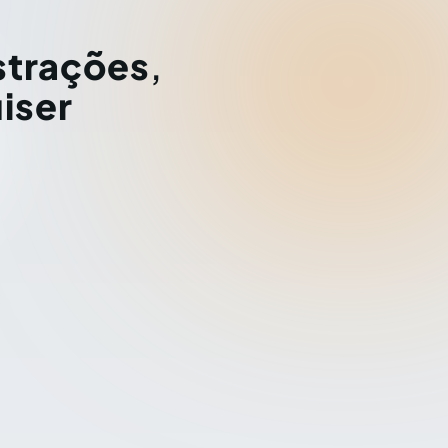
strações
,
iser