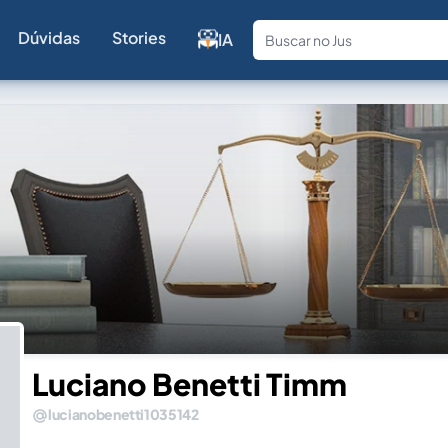
Dúvidas
Stories
IA
Fale com a
Luciano Benetti Timm
lucianobenetti1035142