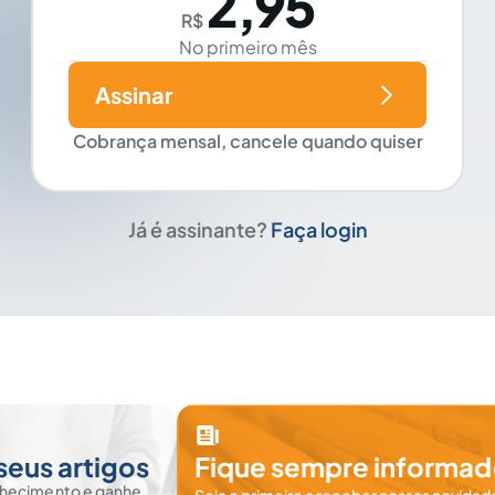
2,95
R$
No primeiro mês
Assinar
Cobrança mensal, cancele quando quiser
Já é assinante?
Faça login
seus artigos
Fique sempre informad
nhecimento e ganhe