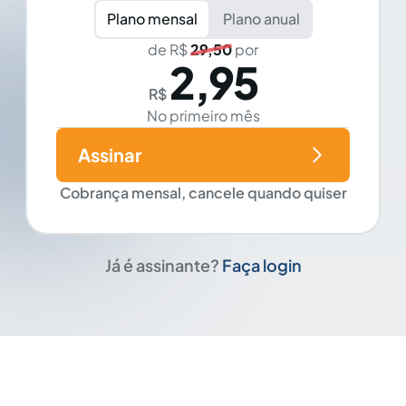
Plano mensal
Plano anual
de R$
29,50
por
2,95
R$
No primeiro mês
Assinar
Cobrança mensal, cancele quando quiser
Já é assinante?
Faça login