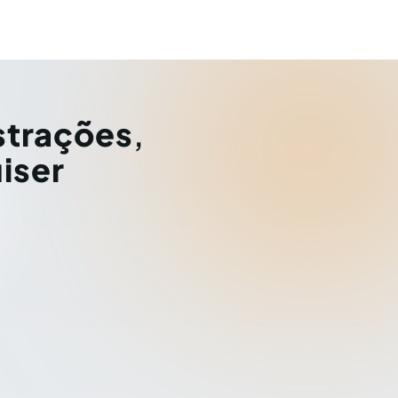
strações
,
iser