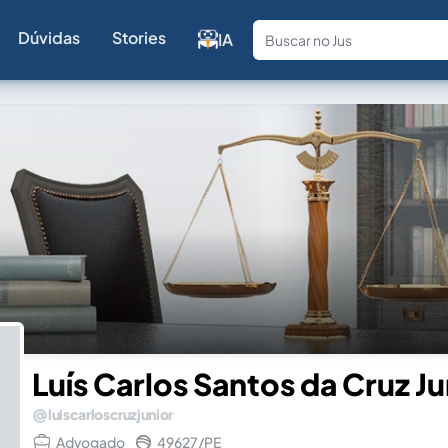
Dúvidas
Stories
IA
Fale com a
Luís Carlos Santos da Cruz Ju
luiscarloscruzjunior
Advogado
49627/PE