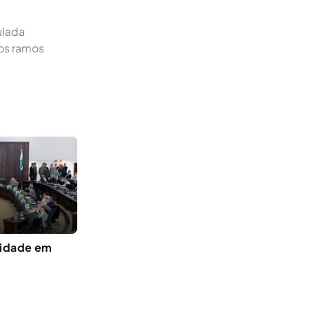
ulada
os ramos
lidade em