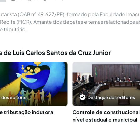
utarista (OAB n° 49.627/PE), formado pela Faculdade Imac
Recife (FICR). Amante dos debates e temas relacionados a
e tributário.
 de Luís Carlos Santos da Cruz Junior
 dos editores
Destaque dos editores
 e tributação indutora
Controle de constituciona
nível estadual e municipal