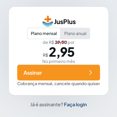
JusPlus
Plano mensal
Plano anual
de R$
29,50
por
2,95
R$
No primeiro mês
Assinar
Cobrança mensal, cancele quando quiser
Já é assinante?
Faça login