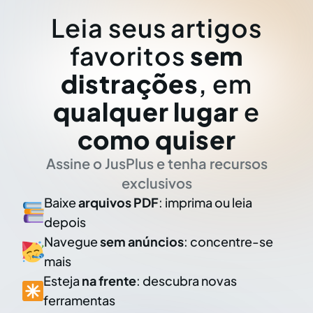
Leia seus artigos
favoritos
sem
distrações
, em
qualquer lugar
e
como quiser
Assine o JusPlus e tenha recursos
exclusivos
Baixe
arquivos PDF
: imprima ou leia
depois
Navegue
sem anúncios
: concentre-se
mais
Esteja
na frente
: descubra novas
ferramentas