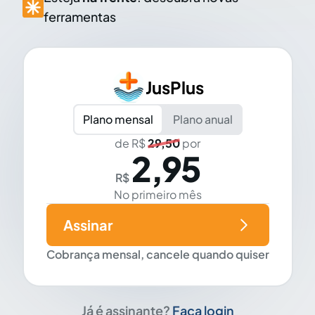
ferramentas
JusPlus
Plano mensal
Plano anual
de R$
29,50
por
2,95
R$
No primeiro mês
Assinar
Cobrança mensal, cancele quando quiser
Já é assinante?
Faça login