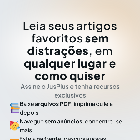
Leia seus artigos
favoritos
sem
distrações
, em
qualquer lugar
e
como quiser
Assine o JusPlus e tenha recursos
exclusivos
Baixe
arquivos PDF
: imprima ou leia
depois
Navegue
sem anúncios
: concentre-se
mais
Esteja
na frente
: descubra novas