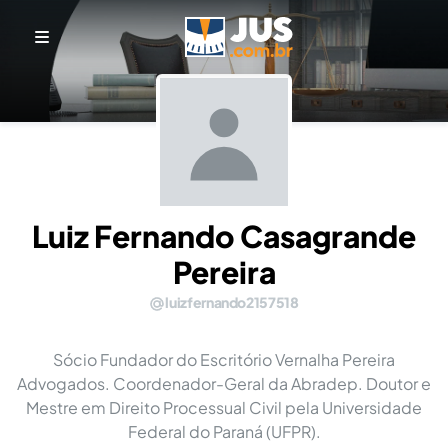
Luiz Fernando Casagrande
Pereira
luizfernando2157518
Sócio Fundador do Escritório Vernalha Pereira
Advogados. Coordenador-Geral da Abradep. Doutor e
Mestre em Direito Processual Civil pela Universidade
Federal do Paraná (UFPR).