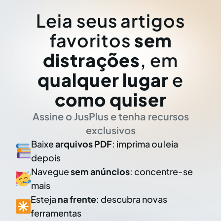
Leia seus artigos
favoritos
sem
distrações
, em
qualquer lugar
e
como quiser
Assine o JusPlus e tenha recursos
exclusivos
Baixe
arquivos PDF
: imprima ou leia
depois
Navegue
sem anúncios
: concentre-se
mais
Esteja
na frente
: descubra novas
ferramentas