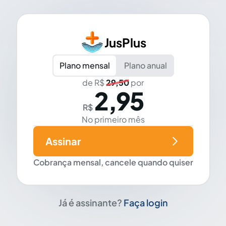
JusPlus
Plano mensal
Plano anual
de R$
29,50
por
2,95
R$
No primeiro mês
Assinar
Cobrança mensal, cancele quando quiser
Já é assinante?
Faça login