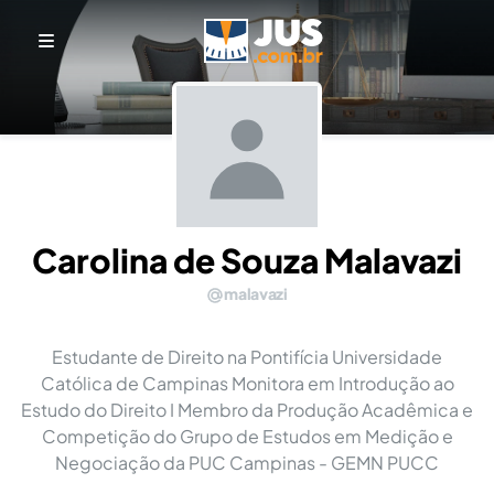
Carolina de Souza Malavazi
malavazi
Estudante de Direito na Pontifícia Universidade
Católica de Campinas Monitora em Introdução ao
Estudo do Direito I Membro da Produção Acadêmica e
Competição do Grupo de Estudos em Medição e
Negociação da PUC Campinas - GEMN PUCC