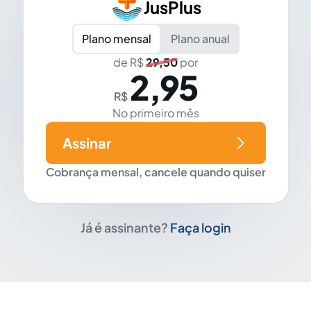
JusPlus
Plano mensal
Plano anual
de R$
29,50
por
2,95
R$
No primeiro mês
Assinar
Cobrança mensal, cancele quando quiser
Já é assinante?
Faça login