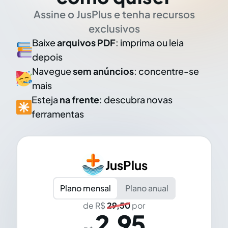
Assine o JusPlus e tenha recursos
exclusivos
Baixe
arquivos PDF
: imprima ou leia
depois
Navegue
sem anúncios
: concentre-se
mais
Esteja
na frente
: descubra novas
ferramentas
JusPlus
Plano mensal
Plano anual
de R$
29,50
por
2,95