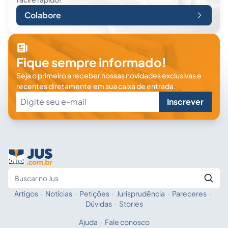
Colabore
Fique sempre informado!
Seja o primeiro a receber nossas novidades exclusivas e
recentes diretamente em sua caixa de entrada.
Inscrever
Artigos
·
Notícias
·
Petições
·
Jurisprudência
·
Pareceres
·
Fale com a IA
Buscar no Jus
Dúvidas
·
Stories
Ajuda
·
Fale conosco