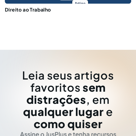
Artigo
Direito ao Trabalho
Leia seus artigos
favoritos
sem
distrações
, em
qualquer lugar
e
como quiser
Assine o JusPlus e tenha recursos