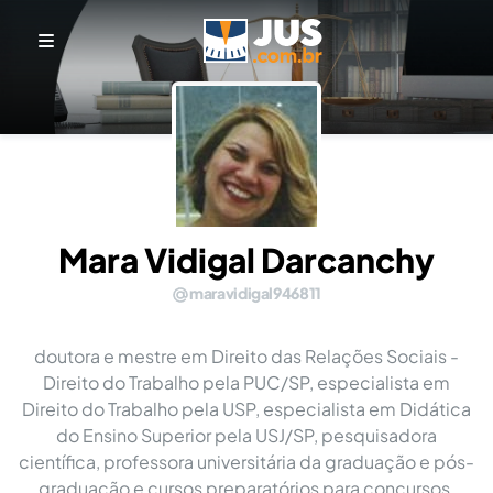
Mara Vidigal Darcanchy
maravidigal946811
doutora e mestre em Direito das Relações Sociais -
Direito do Trabalho pela PUC/SP, especialista em
Direito do Trabalho pela USP, especialista em Didática
do Ensino Superior pela USJ/SP, pesquisadora
científica, professora universitária da graduação e pós-
graduação e cursos preparatórios para concursos,