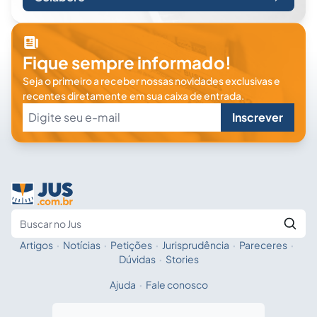
Fique sempre informado!
Seja o primeiro a receber nossas novidades exclusivas e
recentes diretamente em sua caixa de entrada.
Inscrever
Artigos
·
Notícias
·
Petições
·
Jurisprudência
·
Pareceres
·
Fale com a IA
Buscar no Jus
Dúvidas
·
Stories
Ajuda
·
Fale conosco