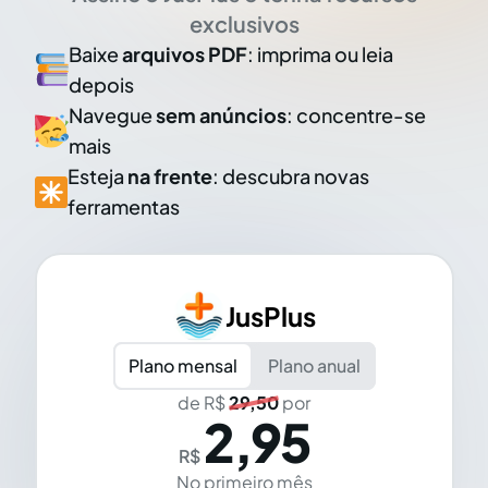
exclusivos
Baixe
arquivos PDF
: imprima ou leia
depois
Navegue
sem anúncios
: concentre-se
mais
Esteja
na frente
: descubra novas
ferramentas
JusPlus
Plano mensal
Plano anual
de R$
29,50
por
2,95
R$
No primeiro mês