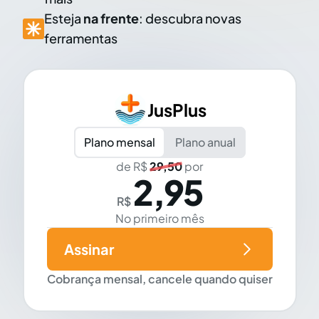
Esteja
na frente
: descubra novas
ferramentas
JusPlus
Plano mensal
Plano anual
de R$
29,50
por
2,95
R$
No primeiro mês
Assinar
Cobrança mensal, cancele quando quiser