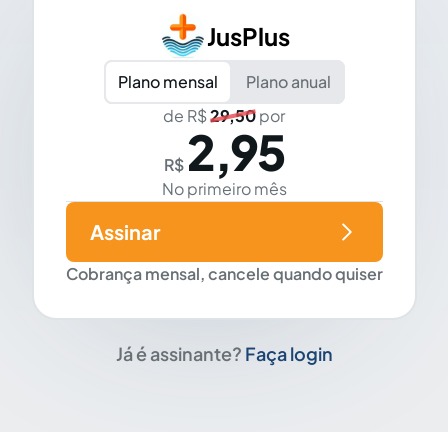
JusPlus
Plano mensal
Plano anual
de R$
29,50
por
2,95
R$
No primeiro mês
Assinar
Cobrança mensal, cancele quando quiser
Já é assinante?
Faça login