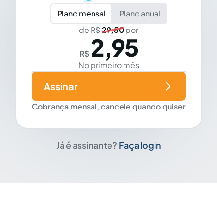
Plano mensal
Plano anual
de R$
29,50
por
2,95
R$
No primeiro mês
Assinar
Cobrança mensal, cancele quando quiser
Já é assinante?
Faça login