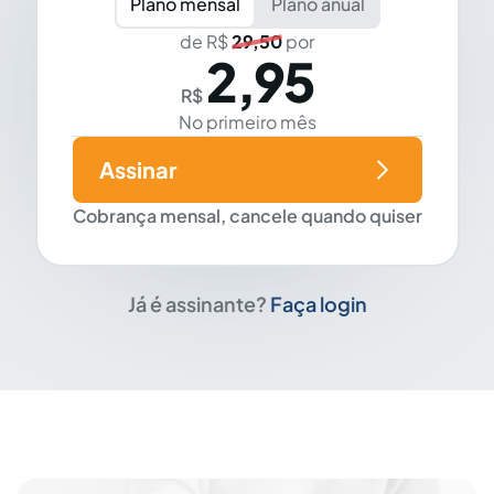
Plano mensal
Plano anual
de R$
29,50
por
2,95
R$
No primeiro mês
Assinar
Cobrança mensal, cancele quando quiser
Já é assinante?
Faça login