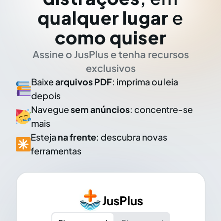
qualquer lugar
e
como quiser
Assine o JusPlus e tenha recursos
exclusivos
Baixe
arquivos PDF
: imprima ou leia
depois
Navegue
sem anúncios
: concentre-se
mais
Esteja
na frente
: descubra novas
ferramentas
JusPlus