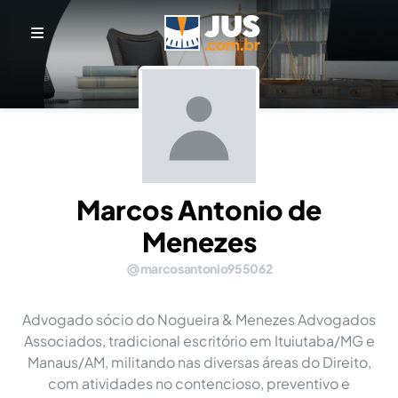
Marcos Antonio de
Menezes
marcosantonio955062
Advogado sócio do Nogueira & Menezes Advogados
Associados, tradicional escritório em Ituiutaba/MG e
Manaus/AM, militando nas diversas áreas do Direito,
com atividades no contencioso, preventivo e