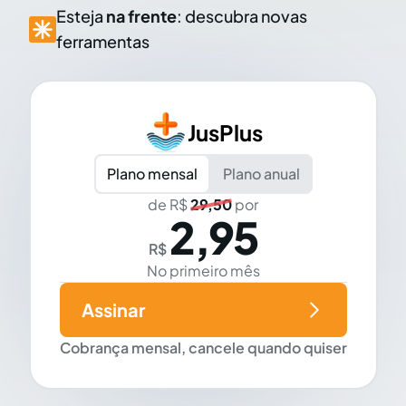
Esteja
na frente
: descubra novas
ferramentas
JusPlus
Plano mensal
Plano anual
de R$
29,50
por
2,95
R$
No primeiro mês
Assinar
Cobrança mensal, cancele quando quiser