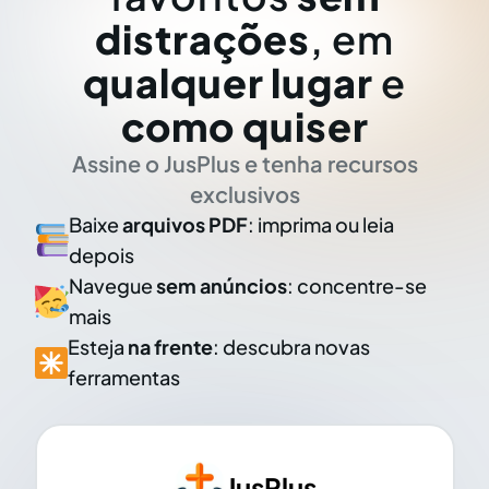
distrações
, em
qualquer lugar
e
como quiser
Assine o JusPlus e tenha recursos
exclusivos
Baixe
arquivos PDF
: imprima ou leia
depois
Navegue
sem anúncios
: concentre-se
mais
Esteja
na frente
: descubra novas
ferramentas
JusPlus