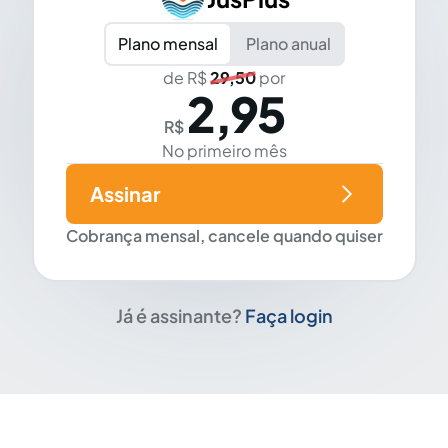
Plano mensal
Plano anual
de R$
29,50
por
2,95
R$
No primeiro mês
Assinar
Cobrança mensal, cancele quando quiser
Já é assinante?
Faça login