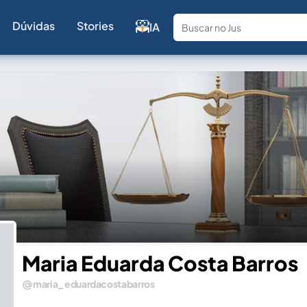
Dúvidas
Stories
IA
Fale com a
Maria Eduarda Costa Barros
maria_eduardacostabarros