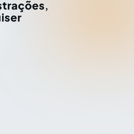
strações
,
iser