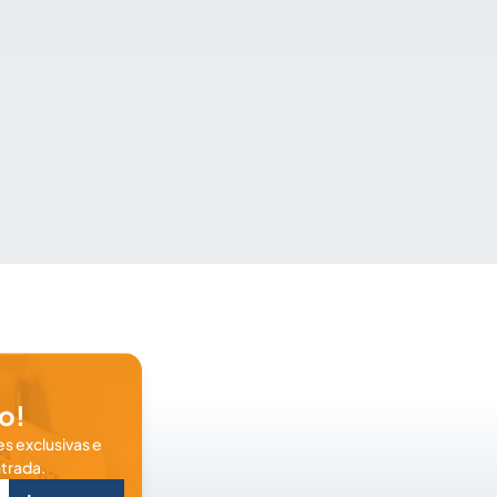
o!
s exclusivas e
trada.