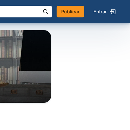
Publicar
Entrar
 IA
Buscar no Jus