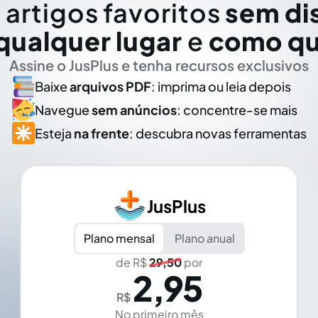
 artigos favoritos
sem di
qualquer lugar
e
como qu
Assine o JusPlus e tenha recursos exclusivos
Baixe
arquivos PDF
: imprima ou leia depois
Navegue
sem anúncios
: concentre-se mais
Esteja
na frente
: descubra novas ferramentas
JusPlus
Plano mensal
Plano anual
de R$
29,50
por
2,95
R$
No primeiro mês