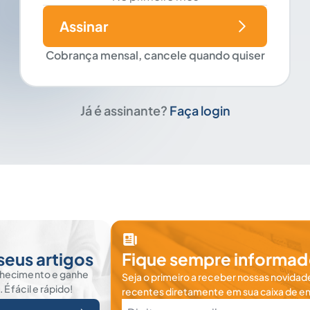
Assinar
Cobrança mensal, cancele quando quiser
Já é assinante?
Faça login
seus artigos
Fique sempre informad
nhecimento e ganhe
Seja o primeiro a receber nossas novidade
 fácil e rápido!
recentes diretamente em sua caixa de en