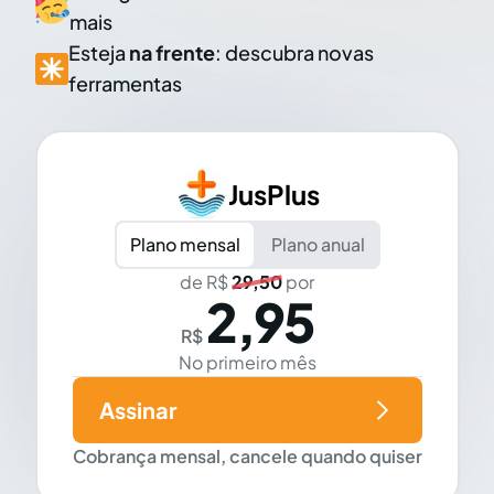
mais
Esteja
na frente
: descubra novas
ferramentas
JusPlus
Plano mensal
Plano anual
de R$
29,50
por
2,95
R$
No primeiro mês
Assinar
Cobrança mensal, cancele quando quiser