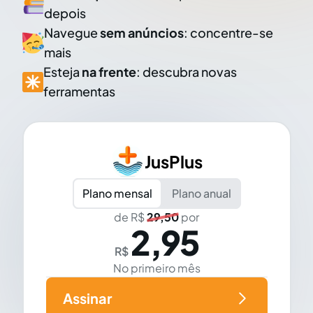
depois
Navegue
sem anúncios
: concentre-se
mais
Esteja
na frente
: descubra novas
ferramentas
JusPlus
Plano mensal
Plano anual
de R$
29,50
por
2,95
R$
No primeiro mês
Assinar