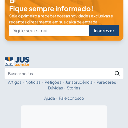
Fique sempre informado!
Seja o primeiro a receber nossas novidades exclusivas e
recentes diretamente em sua caixa de entrada.
Inscrever
Artigos
·
Notícias
·
Petições
·
Jurisprudência
·
Pareceres
·
Fale com a IA
Buscar no Jus
Dúvidas
·
Stories
Ajuda
·
Fale conosco