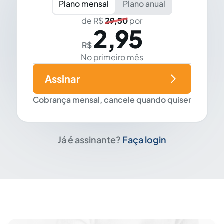
Plano mensal
Plano anual
de R$
29,50
por
2,95
R$
No primeiro mês
Assinar
Cobrança mensal, cancele quando quiser
Já é assinante?
Faça login