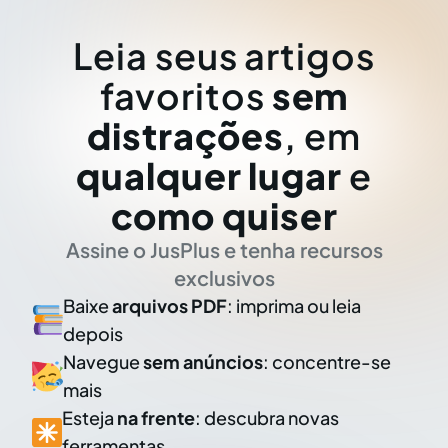
Leia seus artigos
favoritos
sem
distrações
, em
qualquer lugar
e
como quiser
Assine o JusPlus e tenha recursos
exclusivos
Baixe
arquivos PDF
: imprima ou leia
depois
Navegue
sem anúncios
: concentre-se
mais
Esteja
na frente
: descubra novas
ferramentas