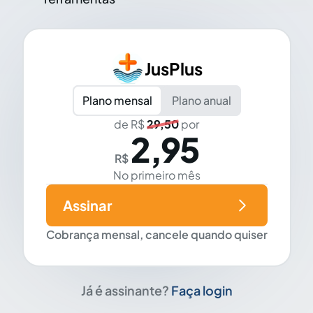
JusPlus
Plano mensal
Plano anual
de R$
29,50
por
2,95
R$
No primeiro mês
Assinar
Cobrança mensal, cancele quando quiser
Já é assinante?
Faça login