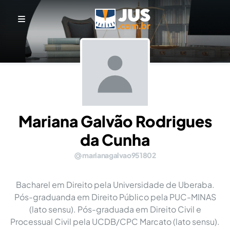
Mariana Galvão Rodrigues
da Cunha
marianagalvao951802
Bacharel em Direito pela Universidade de Uberaba.
Pós-graduanda em Direito Público pela PUC-MINAS
(lato sensu). Pós-graduada em Direito Civil e
Processual Civil pela UCDB/CPC Marcato (lato sensu).