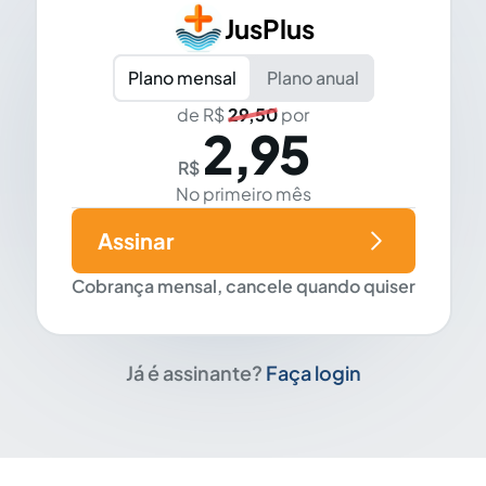
JusPlus
Plano mensal
Plano anual
de R$
29,50
por
2,95
R$
No primeiro mês
Assinar
Cobrança mensal, cancele quando quiser
Já é assinante?
Faça login