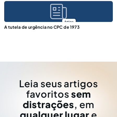
Artigo
A tutela de urgência no CPC de 1973
Leia seus artigos
favoritos
sem
distrações
, em
qualquer lugar
e