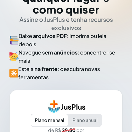
como quiser
Assine o JusPlus e tenha recursos
exclusivos
Baixe
arquivos PDF
: imprima ou leia
depois
Navegue
sem anúncios
: concentre-se
mais
Esteja
na frente
: descubra novas
ferramentas
JusPlus
Plano mensal
Plano anual
de R$
29,50
por