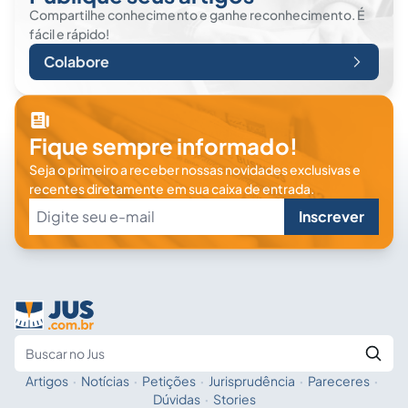
Compartilhe conhecimento e ganhe reconhecimento. É
fácil e rápido!
Colabore
Fique sempre informado!
Seja o primeiro a receber nossas novidades exclusivas e
recentes diretamente em sua caixa de entrada.
Inscrever
Artigos
·
Notícias
·
Petições
·
Jurisprudência
·
Pareceres
·
Fale com a IA
Buscar no Jus
Dúvidas
·
Stories