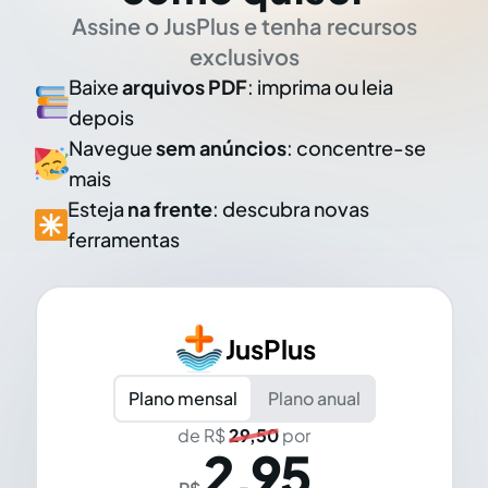
Assine o JusPlus e tenha recursos
exclusivos
Baixe
arquivos PDF
: imprima ou leia
depois
Navegue
sem anúncios
: concentre-se
mais
Esteja
na frente
: descubra novas
ferramentas
JusPlus
Plano mensal
Plano anual
de R$
29,50
por
2,95