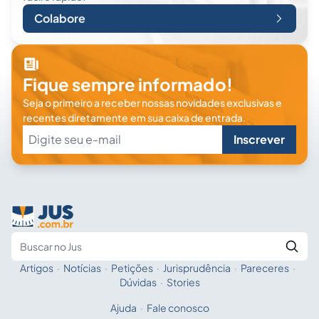
Colabore
Fique sempre informado!
Seja o primeiro a receber nossas novidades exclusivas e
recentes diretamente em sua caixa de entrada.
Inscrever
Artigos
·
Notícias
·
Petições
·
Jurisprudência
·
Pareceres
·
Fale com a IA
Buscar no Jus
Dúvidas
·
Stories
Ajuda
·
Fale conosco