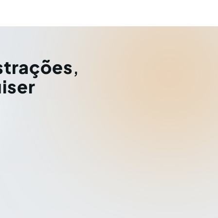
strações
,
iser