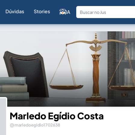
Dúvidas
Stories
IA
Fale com a
Marledo Egídio Costa
marledoegidio1702638