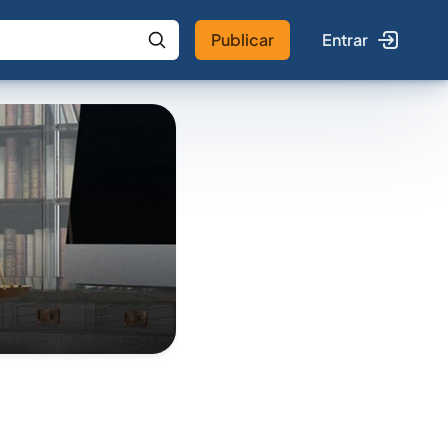
Publicar
Entrar
 IA
Buscar no Jus