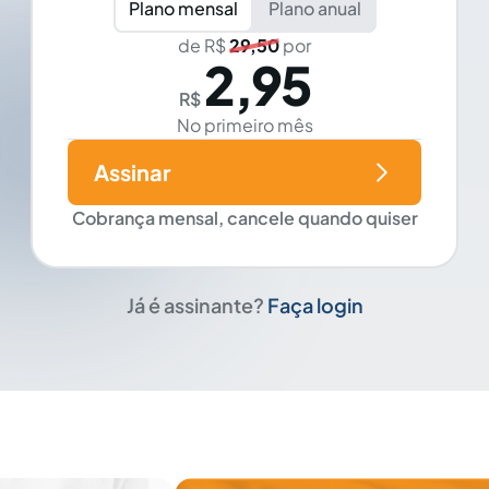
Plano mensal
Plano anual
de R$
29,50
por
2,95
R$
No primeiro mês
Assinar
Cobrança mensal, cancele quando quiser
Já é assinante?
Faça login