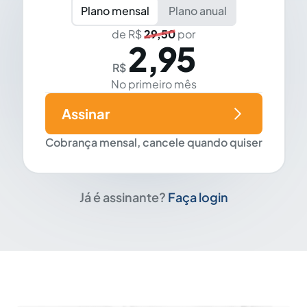
Plano mensal
Plano anual
de R$
29,50
por
2,95
R$
No primeiro mês
Assinar
Cobrança mensal, cancele quando quiser
Já é assinante?
Faça login