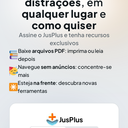
distrações
, em
qualquer lugar
e
como quiser
Assine o JusPlus e tenha recursos
exclusivos
Baixe
arquivos PDF
: imprima ou leia
depois
Navegue
sem anúncios
: concentre-se
mais
Esteja
na frente
: descubra novas
ferramentas
JusPlus