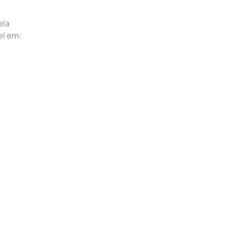
ela
el em: