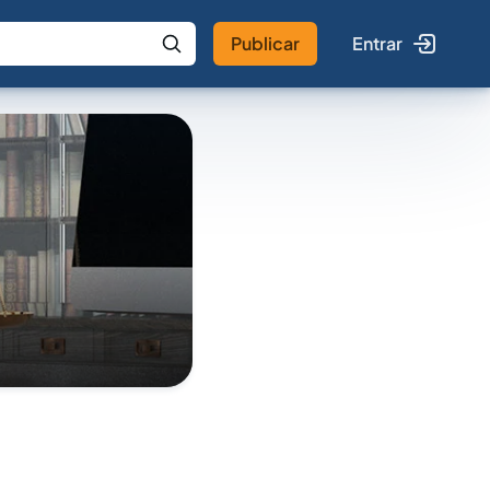
Publicar
Entrar
 IA
Buscar no Jus