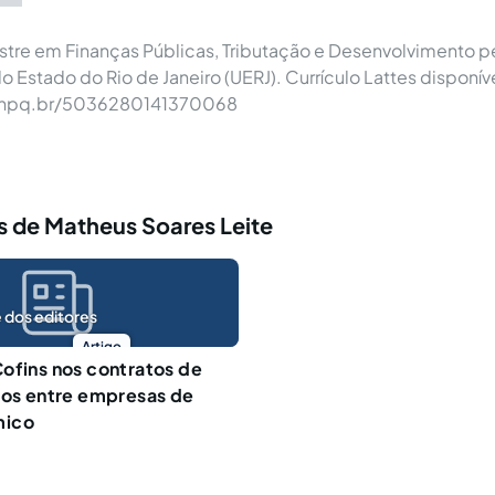
tre em Finanças Públicas, Tributação e Desenvolvimento p
o Estado do Rio de Janeiro (UERJ). Currículo Lattes disponív
.cnpq.br/5036280141370068
s de Matheus Soares Leite
 dos editores
Artigo
ofins nos contratos de
tos entre empresas de
mico