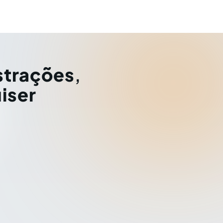
strações
,
iser