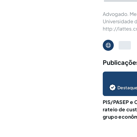
Advogado. Mes
Universidade d
http://lattes
Publicaçõe
Destaque
PIS/PASEP e C
rateio de cus
grupo econô