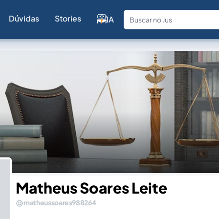
Dúvidas
Stories
IA
Fale com a
Matheus Soares Leite
matheussoares988264