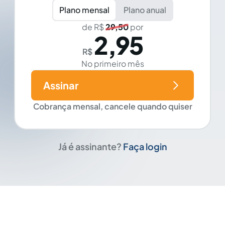
Plano mensal
Plano anual
de R$
29,50
por
2,95
R$
No primeiro mês
Assinar
Cobrança mensal, cancele quando quiser
Já é assinante?
Faça login