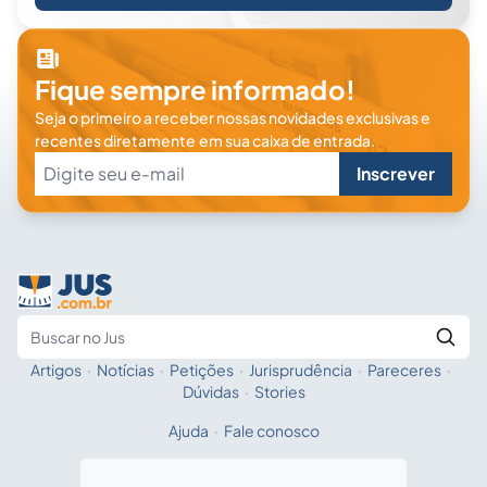
Fique sempre informado!
Seja o primeiro a receber nossas novidades exclusivas e
recentes diretamente em sua caixa de entrada.
Inscrever
Artigos
·
Notícias
·
Petições
·
Jurisprudência
·
Pareceres
·
Fale com a IA
Buscar no Jus
Dúvidas
·
Stories
Ajuda
·
Fale conosco