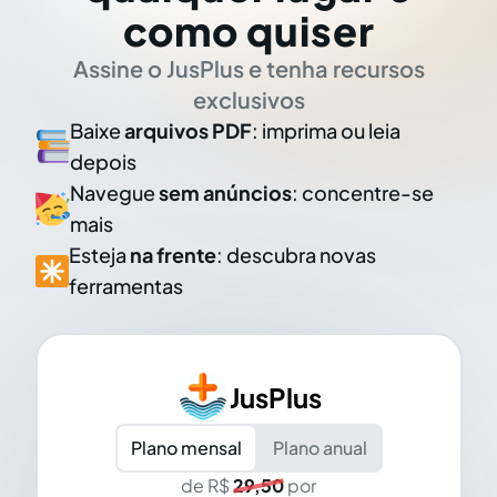
como quiser
Assine o JusPlus e tenha recursos
exclusivos
Baixe
arquivos PDF
: imprima ou leia
depois
Navegue
sem anúncios
: concentre-se
mais
Esteja
na frente
: descubra novas
ferramentas
JusPlus
Plano mensal
Plano anual
de R$
29,50
por