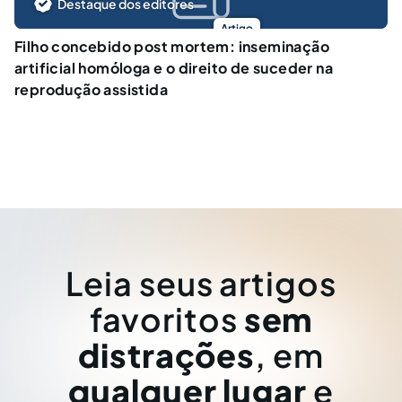
Destaque dos editores
Artigo
Filho concebido post mortem: inseminação
artificial homóloga e o direito de suceder na
reprodução assistida
Leia seus artigos
favoritos
sem
distrações
, em
qualquer lugar
e