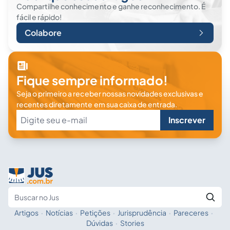
Compartilhe conhecimento e ganhe reconhecimento. É
fácil e rápido!
Colabore
Fique sempre informado!
Seja o primeiro a receber nossas novidades exclusivas e
recentes diretamente em sua caixa de entrada.
Inscrever
Artigos
·
Notícias
·
Petições
·
Jurisprudência
·
Pareceres
·
Fale com a IA
Buscar no Jus
Dúvidas
·
Stories