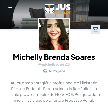
Michelly Brenda Soares
michellysoares23
Advogada
Atuou como estagiária profissional do Ministério
Público Federal - Procuradoria da República no
Município de Limoeiro do Norte/CE. Pesquisadora
inicial nas áreas de Direito e Processo Penal.