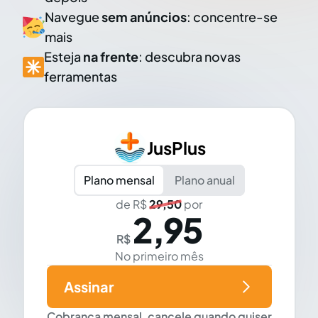
Navegue
sem anúncios
: concentre-se
mais
Esteja
na frente
: descubra novas
ferramentas
JusPlus
Plano mensal
Plano anual
de R$
29,50
por
2,95
R$
No primeiro mês
Assinar
Cobrança mensal, cancele quando quiser