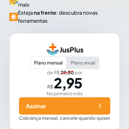
mais
Esteja
na frente
: descubra novas
ferramentas
JusPlus
Plano mensal
Plano anual
de R$
29,50
por
2,95
R$
No primeiro mês
Assinar
Cobrança mensal, cancele quando quiser