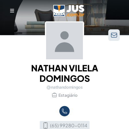
NATHAN VILELA
DOMINGOS
nathandomingos
Estagiário
(65) 99280-0114