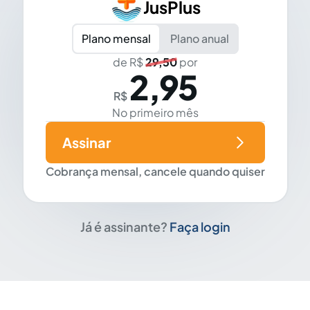
JusPlus
Plano mensal
Plano anual
de R$
29,50
por
2,95
R$
No primeiro mês
Assinar
Cobrança mensal, cancele quando quiser
Já é assinante?
Faça login