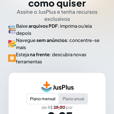
como quiser
Assine o JusPlus e tenha recursos
exclusivos
Baixe
arquivos PDF
: imprima ou leia
depois
Navegue
sem anúncios
: concentre-se
mais
Esteja
na frente
: descubra novas
ferramentas
JusPlus
Plano mensal
Plano anual
de R$
29,50
por