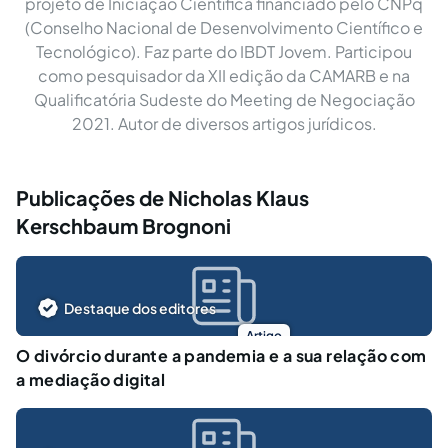
projeto de Iniciação Científica financiado pelo CNPq
(Conselho Nacional de Desenvolvimento Científico e
Tecnológico). Faz parte do IBDT Jovem. Participou
como pesquisador da XII edição da CAMARB e na
Qualificatória Sudeste do Meeting de Negociação
2021. Autor de diversos artigos jurídicos.
Publicações de Nicholas Klaus
Kerschbaum Brognoni
Destaque dos editores
Artigo
O divórcio durante a pandemia e a sua relação com
a mediação digital