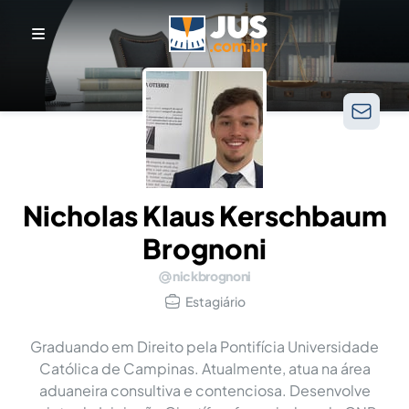
Nicholas Klaus Kerschbaum
Brognoni
nickbrognoni
Estagiário
Graduando em Direito pela Pontifícia Universidade
Católica de Campinas. Atualmente, atua na área
aduaneira consultiva e contenciosa. Desenvolve