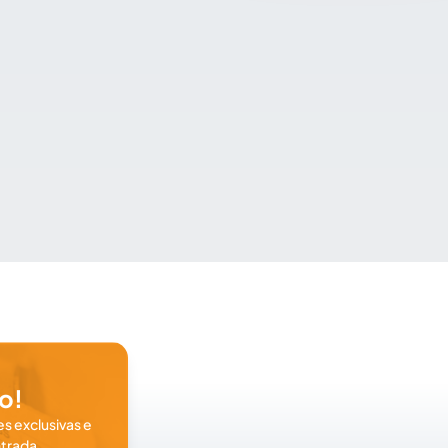
o!
s exclusivas e
trada.