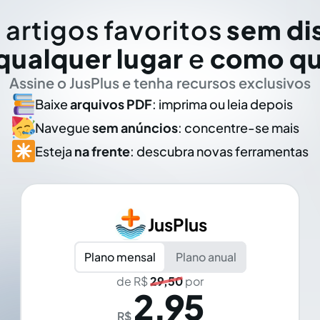
 artigos favoritos
sem di
qualquer lugar
e
como qu
Assine o JusPlus e tenha recursos exclusivos
Baixe
arquivos PDF
: imprima ou leia depois
Navegue
sem anúncios
: concentre-se mais
Esteja
na frente
: descubra novas ferramentas
JusPlus
Plano mensal
Plano anual
de R$
29,50
por
2,95
R$