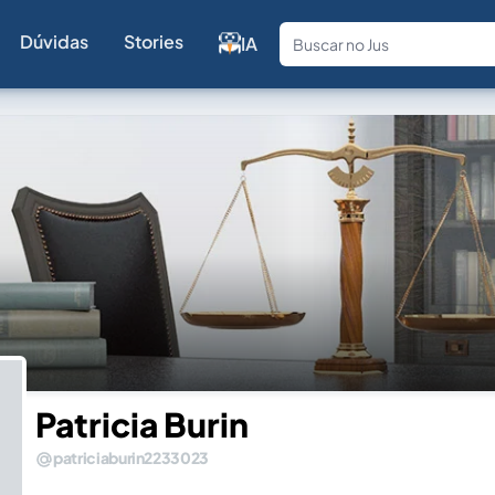
Dúvidas
Stories
IA
Fale com a
Patricia Burin
patriciaburin2233023