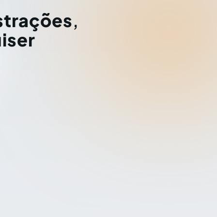
strações
,
iser