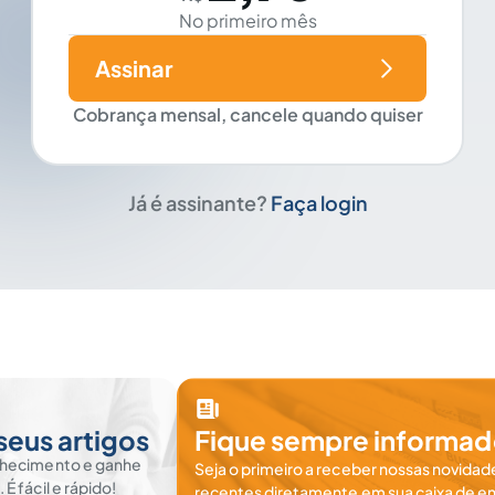
No primeiro mês
Assinar
Cobrança mensal, cancele quando quiser
Já é assinante?
Faça login
seus artigos
Fique sempre informad
nhecimento e ganhe
Seja o primeiro a receber nossas novidade
 fácil e rápido!
recentes diretamente em sua caixa de en