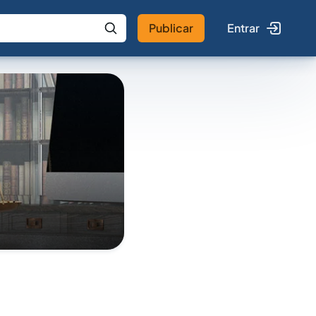
Publicar
Entrar
 IA
Buscar no Jus